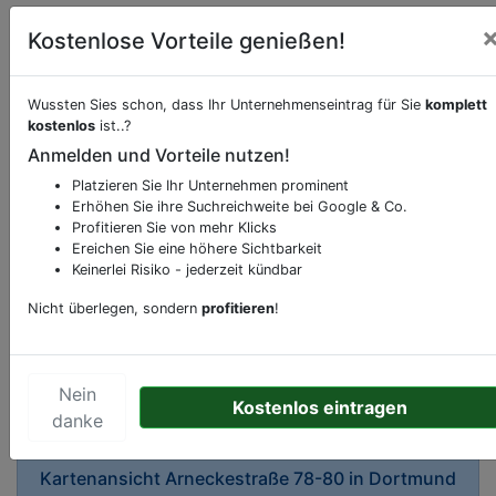
Kostenlose Vorteile genießen!
Wussten Sies schon, dass Ihr Unternehmenseintrag für Sie
komplett
kostenlos
ist..?
Anmelden und Vorteile nutzen!
Beschreibung & Services von
Eisenwaren
Platzieren Sie Ihr Unternehmen prominent
Erhöhen Sie ihre Suchreichweite bei Google & Co.
Sie möchten eine Beschreibung, Dienstleistung
Profitieren Sie von mehr Klicks
oder andere relevante Informationen hinzufügen?
Ereichen Sie eine höhere Sichtbarkeit
Klicken Sie bitte
hier
um uns zu kontaktieren.
Keinerlei Risiko - jederzeit kündbar
Gerne erweitern wir Ihren Firmeneintrag um
Nicht überlegen, sondern
profitieren
!
Sonderangebote odere besondere Services, die
Ihr Unternehmen anbietet und womit Sie sich von
Ihren Wettbewerbern abheben.
Nein
Kostenlos eintragen
danke
Kartenansicht
Arneckestraße 78-80
in
Dortmund