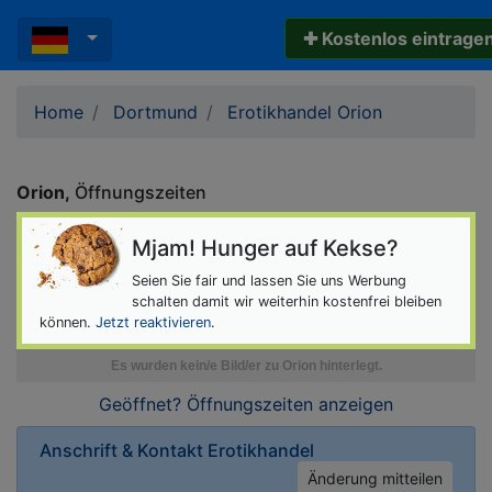
✚ Kostenlos eintrage
Home
Dortmund
Erotikhandel Orion
Orion
Öffnungszeiten
Mjam! Hunger auf Kekse?
Seien Sie fair und lassen Sie uns Werbung
schalten damit wir weiterhin kostenfrei bleiben
können.
Jetzt reaktivieren
.
Geöffnet? Öffnungszeiten
anzeigen
Anschrift & Kontakt
Erotikhandel
Änderung mitteilen