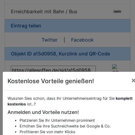
Erreichbarkeit mit Bahn / Bus
nein
Eintrag teilen
Twitter
|
Facebook
Objekt ID a15d0958, Kurzlink und QR-Code
Kostenlose Vorteile genießen!
Beschreibung & Services von
Erotikhandel
Wussten Sies schon, dass Ihr Unternehmenseintrag für Sie
komplett
kostenlos
ist..?
Sie möchten eine Beschreibung, Dienstleistung
Anmelden und Vorteile nutzen!
oder andere relevante Informationen hinzufügen?
Platzieren Sie Ihr Unternehmen prominent
Klicken Sie bitte
hier
um uns zu kontaktieren.
Erhöhen Sie ihre Suchreichweite bei Google & Co.
Gerne erweitern wir Ihren Firmeneintrag um
Profitieren Sie von mehr Klicks