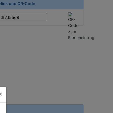
rzlink und QR-Code
×