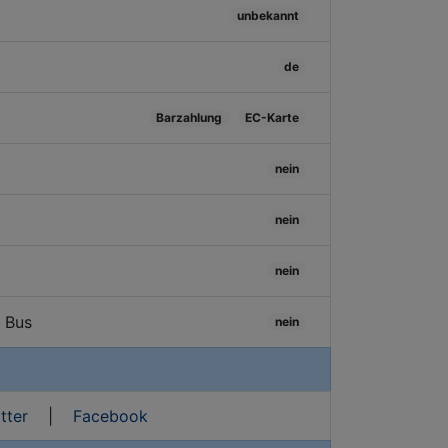
unbekannt
de
Barzahlung
EC-Karte
nein
nein
nein
/ Bus
nein
tter
|
Facebook