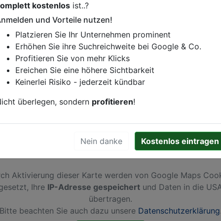
omplett kostenlos
ist..?
istung oder andere relevante Informationen hinzufügen?
nmelden und Vorteile nutzen!
ren. Gerne erweitern wir Ihren Firmeneintrag um Sonderang
Platzieren Sie Ihr Unternehmen prominent
h von Ihren Wettbewerbern abheben.
Erhöhen Sie ihre Suchreichweite bei Google & Co.
Profitieren Sie von mehr Klicks
Ereichen Sie eine höhere Sichtbarkeit
Keinerlei Risiko - jederzeit kündbar
und
icht überlegen, sondern
profitieren
!
Nein danke
Kostenlos eintragen
ch Aktivierung dieser Karte werden von Google Maps Coo
gesetzt, Ihre
IP-Adresse gespeichert
und Daten in die US
übertragen.
Bitte beachten Sie auch dazu unsere
Datenschutzerklärung