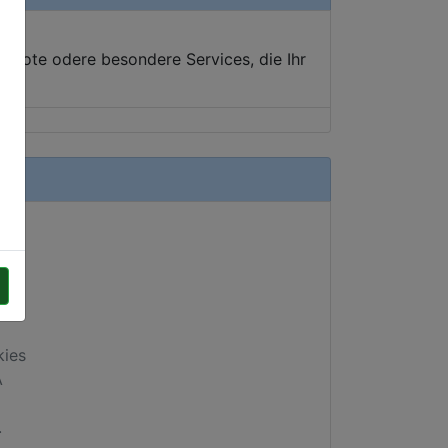
ebote odere besondere Services, die Ihr
kies
A
.