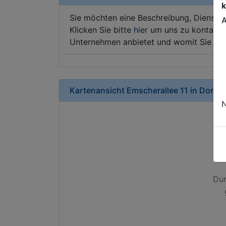
k
Sie möchten eine Beschreibung, Dienstle
A
Klicken Sie bitte
hier
um uns zu kontaktie
Unternehmen anbietet und womit Sie sic
Kartenansicht
Emscherallee 11
in
Dortm
N
Dur