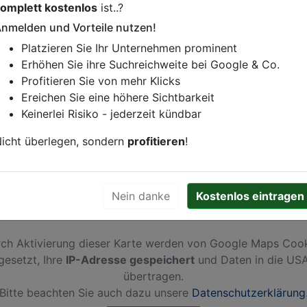
omplett kostenlos
ist..?
istung oder andere relevante Informationen hinzufügen?
nmelden und Vorteile nutzen!
ren. Gerne erweitern wir Ihren Firmeneintrag um Sonderang
Platzieren Sie Ihr Unternehmen prominent
h von Ihren Wettbewerbern abheben.
Erhöhen Sie ihre Suchreichweite bei Google & Co.
Profitieren Sie von mehr Klicks
Ereichen Sie eine höhere Sichtbarkeit
Keinerlei Risiko - jederzeit kündbar
tmund
icht überlegen, sondern
profitieren
!
Nein danke
Kostenlos eintragen
ch Aktivierung dieser Karte werden von Google Maps Coo
gesetzt, Ihre
IP-Adresse gespeichert
und Daten in die US
übertragen.
Bitte beachten Sie auch dazu unsere
Datenschutzerklärung