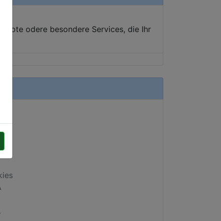
ebote odere besondere Services, die Ihr
kies
A
.