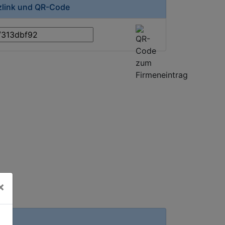
rzlink und QR-Code
×