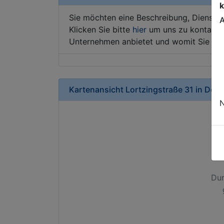
k
Sie möchten eine Beschreibung, Dienstle
A
Klicken Sie bitte
hier
um uns zu kontaktie
Unternehmen anbietet und womit Sie sic
Kartenansicht
Lortzingstraße 31
in
Dor
N
Dur