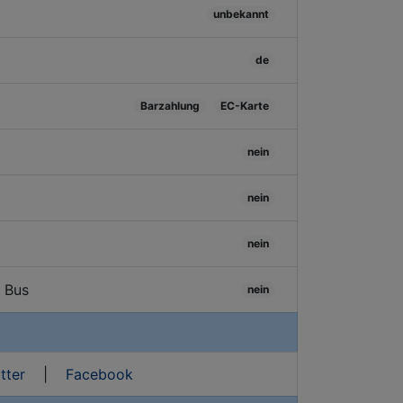
unbekannt
de
Barzahlung
EC-Karte
nein
nein
nein
/ Bus
nein
tter
|
Facebook