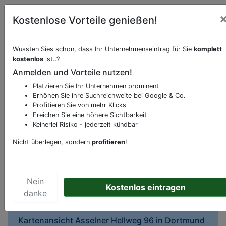
Kostenlose Vorteile genießen!
Wussten Sies schon, dass Ihr Unternehmenseintrag für Sie
komplett
kostenlos
ist..?
Anmelden und Vorteile nutzen!
Beschreibung & Services von
Frisör
Platzieren Sie Ihr Unternehmen prominent
Erhöhen Sie ihre Suchreichweite bei Google & Co.
Sie möchten eine Beschreibung, Dienstleistung
Profitieren Sie von mehr Klicks
oder andere relevante Informationen hinzufügen?
Ereichen Sie eine höhere Sichtbarkeit
Klicken Sie bitte
hier
um uns zu kontaktieren.
Keinerlei Risiko - jederzeit kündbar
Gerne erweitern wir Ihren Firmeneintrag um
Nicht überlegen, sondern
profitieren
!
Sonderangebote odere besondere Services, die
Ihr Unternehmen anbietet und womit Sie sich von
Ihren Wettbewerbern abheben.
Nein
Kostenlos eintragen
danke
Kartenansicht
Asselner Hellweg 96
in
Dortmund