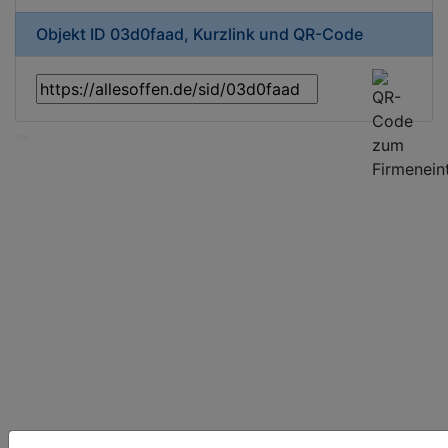
Objekt ID 03d0faad, Kurzlink und QR-Code