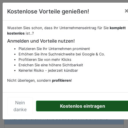
Kostenlose Vorteile genießen!
Wussten Sies schon, dass Ihr Unternehmenseintrag für Sie
komplett
kostenlos
ist..?
Beschreibung & Services von
Kneipe
Anmelden und Vorteile nutzen!
Platzieren Sie Ihr Unternehmen prominent
Sie möchten eine Beschreibung, Dienstleistung
Erhöhen Sie ihre Suchreichweite bei Google & Co.
oder andere relevante Informationen hinzufügen?
Profitieren Sie von mehr Klicks
Klicken Sie bitte
hier
um uns zu kontaktieren.
Ereichen Sie eine höhere Sichtbarkeit
Gerne erweitern wir Ihren Firmeneintrag um
Keinerlei Risiko - jederzeit kündbar
Sonderangebote odere besondere Services, die
Nicht überlegen, sondern
profitieren
!
Ihr Unternehmen anbietet und womit Sie sich von
Ihren Wettbewerbern abheben.
Nein
Kostenlos eintragen
danke
Kartenansicht
Hohe Straße 61A
in
Dortmund