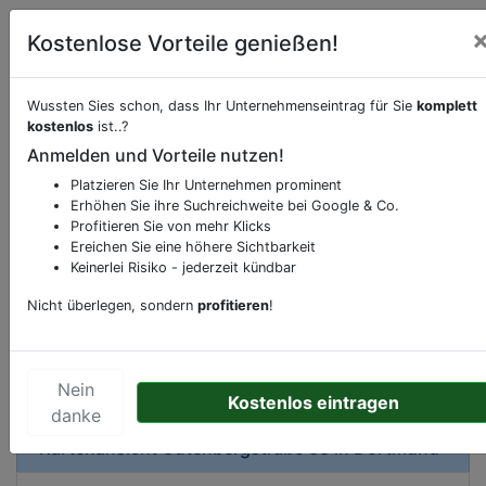
Kostenlose Vorteile genießen!
Wussten Sies schon, dass Ihr Unternehmenseintrag für Sie
komplett
kostenlos
ist..?
Beschreibung & Services von
Kneipe
Anmelden und Vorteile nutzen!
Platzieren Sie Ihr Unternehmen prominent
Sie möchten eine Beschreibung, Dienstleistung
Erhöhen Sie ihre Suchreichweite bei Google & Co.
oder andere relevante Informationen hinzufügen?
Profitieren Sie von mehr Klicks
Klicken Sie bitte
hier
um uns zu kontaktieren.
Ereichen Sie eine höhere Sichtbarkeit
Gerne erweitern wir Ihren Firmeneintrag um
Keinerlei Risiko - jederzeit kündbar
Sonderangebote odere besondere Services, die
Nicht überlegen, sondern
profitieren
!
Ihr Unternehmen anbietet und womit Sie sich von
Ihren Wettbewerbern abheben.
Nein
Kostenlos eintragen
danke
Kartenansicht
Gutenbergstraße 38
in
Dortmund