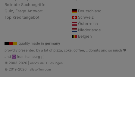
Beliebte Suchbegriffe
Quiz, Frage Antwort
Deutschland
Top Kreditangebot
Schweiz
Österreich
Niederlande
Belgien
quality made in
germany
prowdly presented by a lot of pizza, coke, coffee, .. donuts and so much ♥
and ☮ from hamburg ;-)
© 2003-2026 |
enbox.de IT Lösungen
© 2019-2026 |
allesoffen.com