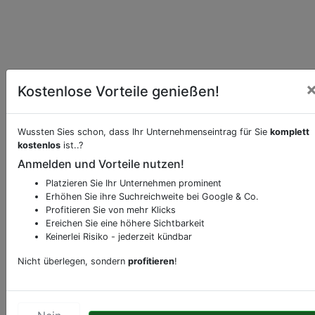
Kostenlose Vorteile genießen!
Essen online bei
Akropolis bestellen
Möchten Sie eine Onlinebestellung vornehmen,
Wussten Sies schon, dass Ihr Unternehmenseintrag für Sie
komplett
klicken Sie den folgenden Link.
kostenlos
ist..?
Anmelden und Vorteile nutzen!
Hier Essen bestellen
Platzieren Sie Ihr Unternehmen prominent
Erhöhen Sie ihre Suchreichweite bei Google & Co.
Beschreibung & Services von
Restaurant
Profitieren Sie von mehr Klicks
Ereichen Sie eine höhere Sichtbarkeit
Keinerlei Risiko - jederzeit kündbar
Sie möchten eine Beschreibung, Dienstleistung
oder andere relevante Informationen hinzufügen?
Nicht überlegen, sondern
profitieren
!
Klicken Sie bitte
hier
um uns zu kontaktieren.
Gerne erweitern wir Ihren Firmeneintrag um
Sonderangebote odere besondere Services, die