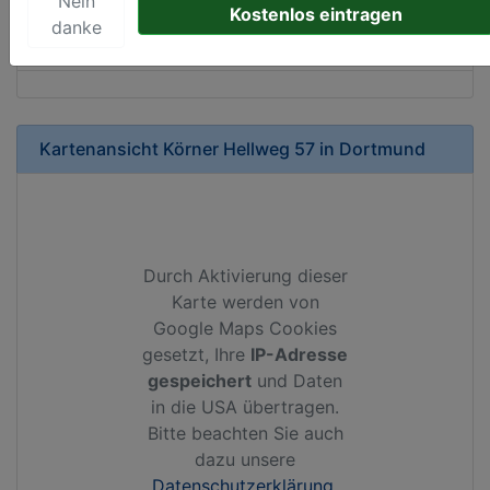
Nein
Kostenlos eintragen
Ihr Unternehmen anbietet und womit Sie sich von
danke
Ihren Wettbewerbern abheben.
Kartenansicht
Körner Hellweg 57
in
Dortmund
Durch Aktivierung dieser
Karte werden von
Google Maps Cookies
gesetzt, Ihre
IP-Adresse
gespeichert
und Daten
in die USA übertragen.
Bitte beachten Sie auch
dazu unsere
Datenschutzerklärung
.