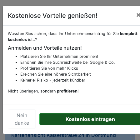
Kostenlose Vorteile genießen!
Wussten Sies schon, dass Ihr Unternehmenseintrag für Sie
komplett
kostenlos
ist..?
Beschreibung & Services von
Restaurant
Anmelden und Vorteile nutzen!
Platzieren Sie Ihr Unternehmen prominent
Sie möchten eine Beschreibung, Dienstleistung
Erhöhen Sie ihre Suchreichweite bei Google & Co.
oder andere relevante Informationen hinzufügen?
Profitieren Sie von mehr Klicks
Ereichen Sie eine höhere Sichtbarkeit
Klicken Sie bitte
hier
um uns zu kontaktieren.
Keinerlei Risiko - jederzeit kündbar
Gerne erweitern wir Ihren Firmeneintrag um
Sonderangebote odere besondere Services, die
Nicht überlegen, sondern
profitieren
!
Ihr Unternehmen anbietet und womit Sie sich von
Ihren Wettbewerbern abheben.
Nein
Kostenlos eintragen
danke
Kartenansicht
Kaiserstraße 24
in
Dortmund