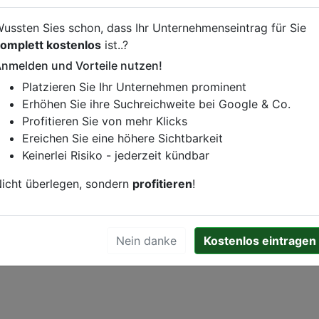
inebestellung vornehmen, klicken Sie den folgenden Link.
ussten Sies schon, dass Ihr Unternehmenseintrag für Sie
omplett kostenlos
ist..?
nmelden und Vorteile nutzen!
Platzieren Sie Ihr Unternehmen prominent
istung oder andere relevante Informationen hinzufügen?
Erhöhen Sie ihre Suchreichweite bei Google & Co.
ren. Gerne erweitern wir Ihren Firmeneintrag um Sonderang
Profitieren Sie von mehr Klicks
h von Ihren Wettbewerbern abheben.
Ereichen Sie eine höhere Sichtbarkeit
Keinerlei Risiko - jederzeit kündbar
icht überlegen, sondern
profitieren
!
ortmund
Nein danke
Kostenlos eintragen