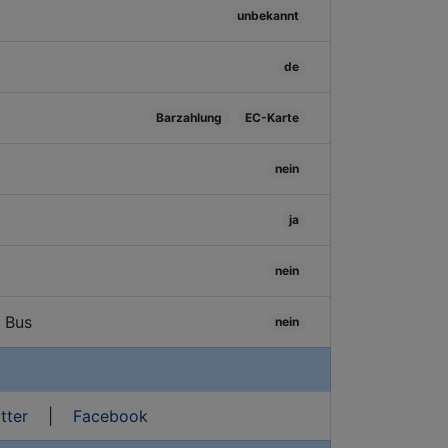
unbekannt
de
Barzahlung
EC-Karte
nein
ja
nein
/ Bus
nein
tter
|
Facebook