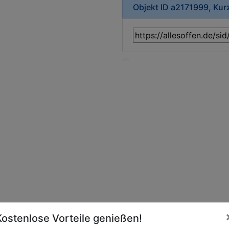
Objekt ID a2171999, Ku
Kostenlose Vorteile genießen!
Essen online bei
PizzaTec bestellen