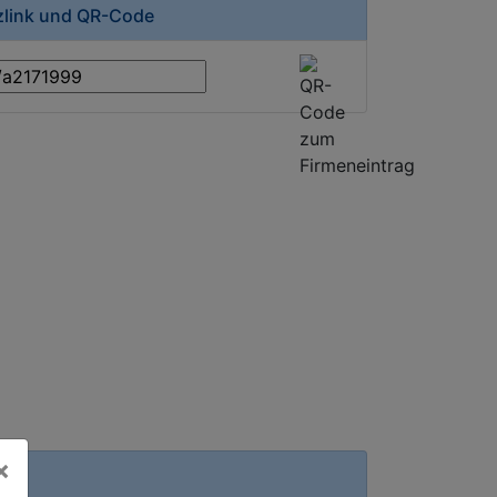
rzlink und QR-Code
×