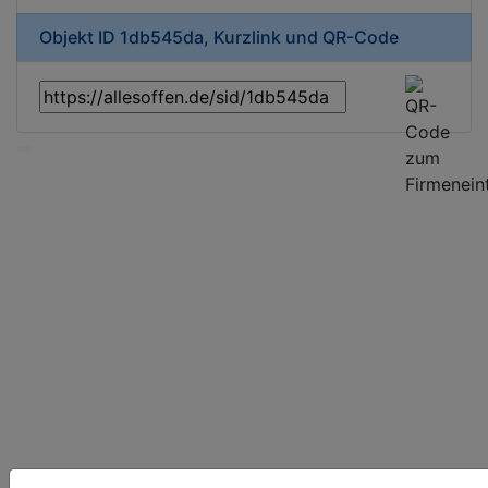
Objekt ID 1db545da, Kurzlink und QR-Code