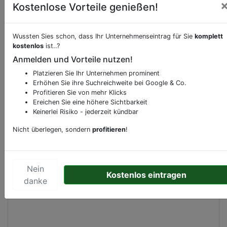
Kostenlose Vorteile genießen!
Wussten Sies schon, dass Ihr Unternehmenseintrag für Sie
komplett
Beschreibung & Services von
Videothek
kostenlos
ist..?
Anmelden und Vorteile nutzen!
Sie möchten eine Beschreibung, Dienstleistung
Platzieren Sie Ihr Unternehmen prominent
oder andere relevante Informationen hinzufügen?
Erhöhen Sie ihre Suchreichweite bei Google & Co.
Klicken Sie bitte
hier
um uns zu kontaktieren.
Profitieren Sie von mehr Klicks
Gerne erweitern wir Ihren Firmeneintrag um
Ereichen Sie eine höhere Sichtbarkeit
Sonderangebote odere besondere Services, die
Keinerlei Risiko - jederzeit kündbar
Ihr Unternehmen anbietet und womit Sie sich von
Nicht überlegen, sondern
profitieren
!
Ihren Wettbewerbern abheben.
Nein
Kostenlos eintragen
danke
Kartenansicht
Westkamp 1
in
Dortmund