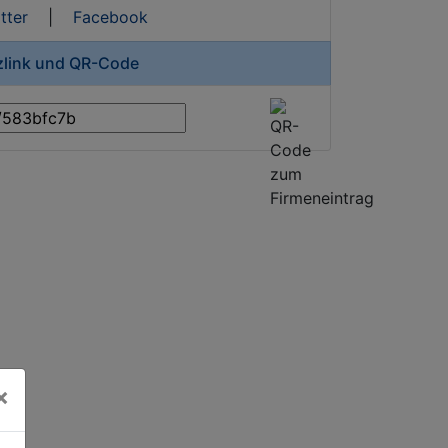
tter
|
Facebook
rzlink und QR-Code
×