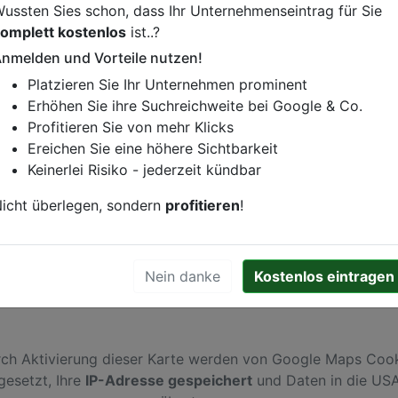
ussten Sies schon, dass Ihr Unternehmenseintrag für Sie
omplett kostenlos
ist..?
-Reinigung-Waschsalon
nmelden und Vorteile nutzen!
istung oder andere relevante Informationen hinzufügen?
Platzieren Sie Ihr Unternehmen prominent
ren. Gerne erweitern wir Ihren Firmeneintrag um Sonderang
Erhöhen Sie ihre Suchreichweite bei Google & Co.
h von Ihren Wettbewerbern abheben.
Profitieren Sie von mehr Klicks
Ereichen Sie eine höhere Sichtbarkeit
Keinerlei Risiko - jederzeit kündbar
rtmund
icht überlegen, sondern
profitieren
!
Nein danke
Kostenlos eintragen
ch Aktivierung dieser Karte werden von Google Maps Coo
gesetzt, Ihre
IP-Adresse gespeichert
und Daten in die US