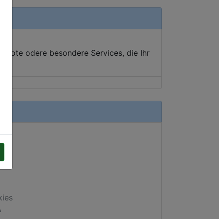
ebote odere besondere Services, die Ihr
kies
A