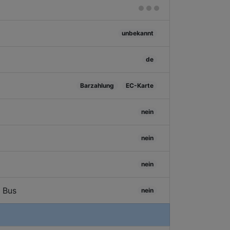
unbekannt
de
Barzahlung
EC-Karte
nein
nein
nein
/ Bus
nein