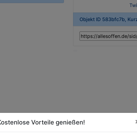
Twi
Objekt ID 583bfc7b, Ku
Kostenlose Vorteile genießen!