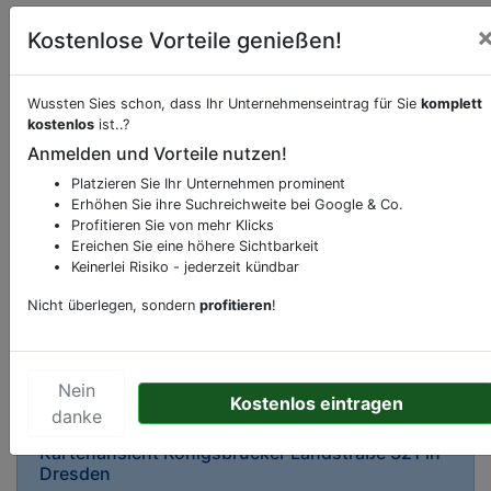
Kostenlose Vorteile genießen!
Wussten Sies schon, dass Ihr Unternehmenseintrag für Sie
komplett
kostenlos
ist..?
Beschreibung & Services von
Bäckerei
Anmelden und Vorteile nutzen!
Platzieren Sie Ihr Unternehmen prominent
Sie möchten eine Beschreibung, Dienstleistung
Erhöhen Sie ihre Suchreichweite bei Google & Co.
oder andere relevante Informationen hinzufügen?
Profitieren Sie von mehr Klicks
Klicken Sie bitte
hier
um uns zu kontaktieren.
Ereichen Sie eine höhere Sichtbarkeit
Gerne erweitern wir Ihren Firmeneintrag um
Keinerlei Risiko - jederzeit kündbar
Sonderangebote odere besondere Services, die
Nicht überlegen, sondern
profitieren
!
Ihr Unternehmen anbietet und womit Sie sich von
Ihren Wettbewerbern abheben.
Nein
Kostenlos eintragen
danke
Kartenansicht
Königsbrücker Landstraße 321
in
Dresden