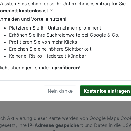
ussten Sies schon, dass Ihr Unternehmenseintrag für Sie
omplett kostenlos
ist..?
nmelden und Vorteile nutzen!
istung oder andere relevante Informationen hinzufügen?
Platzieren Sie Ihr Unternehmen prominent
ren. Gerne erweitern wir Ihren Firmeneintrag um Sonderang
Erhöhen Sie ihre Suchreichweite bei Google & Co.
h von Ihren Wettbewerbern abheben.
Profitieren Sie von mehr Klicks
Ereichen Sie eine höhere Sichtbarkeit
Keinerlei Risiko - jederzeit kündbar
den
icht überlegen, sondern
profitieren
!
Nein danke
Kostenlos eintragen
ch Aktivierung dieser Karte werden von Google Maps Coo
gesetzt, Ihre
IP-Adresse gespeichert
und Daten in die US