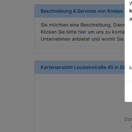
W
k
Beschreibung & Services von
Kneipe
A
Sie möchten eine Beschreibung, Dienstle
Klicken Sie bitte
hier
um uns zu kontaktie
Unternehmen anbietet und womit Sie sic
Kartenansicht
Louisenstraße 45
in
Dres
N
Dur