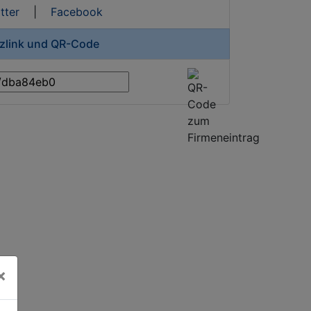
tter
|
Facebook
rzlink und QR-Code
×