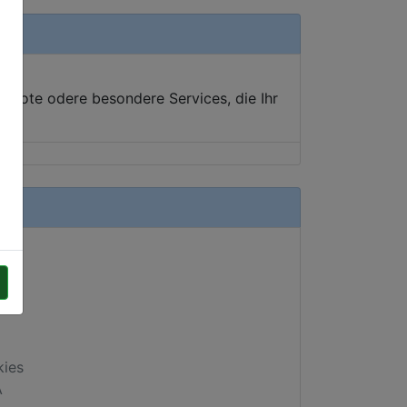
ebote odere besondere Services, die Ihr
kies
A