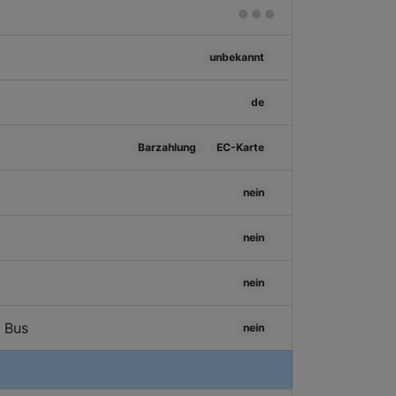
unbekannt
de
Barzahlung
EC-Karte
nein
nein
nein
/ Bus
nein