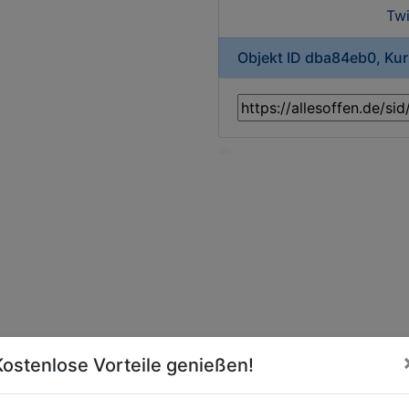
Twi
Objekt ID dba84eb0, Ku
Kostenlose Vorteile genießen!