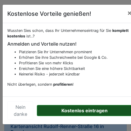
Kostenlose Vorteile genießen!
Wussten Sies schon, dass Ihr Unternehmenseintrag für Sie
komplett
kostenlos
ist..?
Beschreibung & Services von
Restaurant
Anmelden und Vorteile nutzen!
Platzieren Sie Ihr Unternehmen prominent
Sie möchten eine Beschreibung, Dienstleistung
Erhöhen Sie ihre Suchreichweite bei Google & Co.
oder andere relevante Informationen hinzufügen?
Profitieren Sie von mehr Klicks
Ereichen Sie eine höhere Sichtbarkeit
Klicken Sie bitte
hier
um uns zu kontaktieren.
Keinerlei Risiko - jederzeit kündbar
Gerne erweitern wir Ihren Firmeneintrag um
Sonderangebote odere besondere Services, die
Nicht überlegen, sondern
profitieren
!
Ihr Unternehmen anbietet und womit Sie sich von
Ihren Wettbewerbern abheben.
Nein
Kostenlos eintragen
danke
Kartenansicht
Rudolf-Renner-Straße 16
in