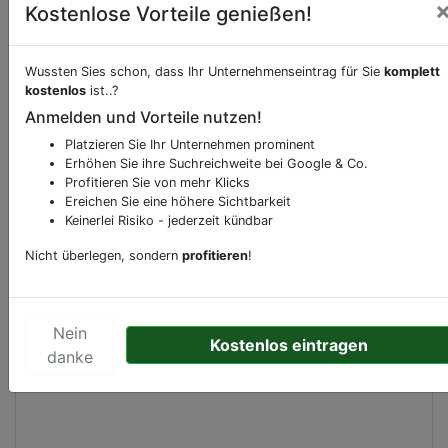
Kostenlose Vorteile genießen!
Wussten Sies schon, dass Ihr Unternehmenseintrag für Sie
komplett
Beschreibung & Services von
Hotel
kostenlos
ist..?
Anmelden und Vorteile nutzen!
Sie möchten eine Beschreibung, Dienstleistung
Platzieren Sie Ihr Unternehmen prominent
oder andere relevante Informationen hinzufügen?
Erhöhen Sie ihre Suchreichweite bei Google & Co.
Klicken Sie bitte
hier
um uns zu kontaktieren.
Profitieren Sie von mehr Klicks
Gerne erweitern wir Ihren Firmeneintrag um
Ereichen Sie eine höhere Sichtbarkeit
Sonderangebote odere besondere Services, die
Keinerlei Risiko - jederzeit kündbar
Ihr Unternehmen anbietet und womit Sie sich von
Nicht überlegen, sondern
profitieren
!
Ihren Wettbewerbern abheben.
Nein
Kostenlos eintragen
danke
Kartenansicht
Karl-Anton-Straße 9
in
Düsseldorf