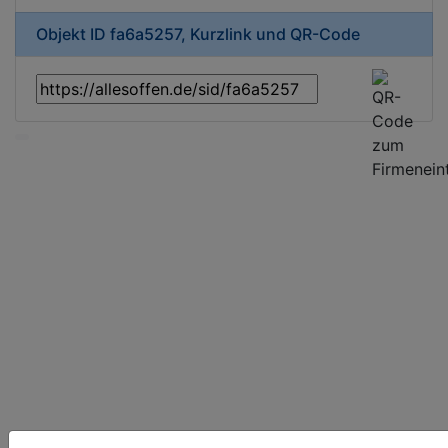
Objekt ID fa6a5257, Kurzlink und QR-Code