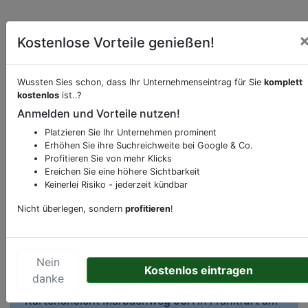
Kostenlose Vorteile genießen!
Wussten Sies schon, dass Ihr Unternehmenseintrag für Sie
komplett
kostenlos
ist..?
Beschreibung & Services von
Apotheke
Anmelden und Vorteile nutzen!
Platzieren Sie Ihr Unternehmen prominent
Sie möchten eine Beschreibung, Dienstleistung
Erhöhen Sie ihre Suchreichweite bei Google & Co.
oder andere relevante Informationen hinzufügen?
Profitieren Sie von mehr Klicks
Klicken Sie bitte
hier
um uns zu kontaktieren.
Ereichen Sie eine höhere Sichtbarkeit
Gerne erweitern wir Ihren Firmeneintrag um
Keinerlei Risiko - jederzeit kündbar
Sonderangebote odere besondere Services, die
Nicht überlegen, sondern
profitieren
!
Ihr Unternehmen anbietet und womit Sie sich von
Ihren Wettbewerbern abheben.
Nein
Kostenlos eintragen
danke
Kartenansicht
Marbachweg 93A
in
Frankfurt am