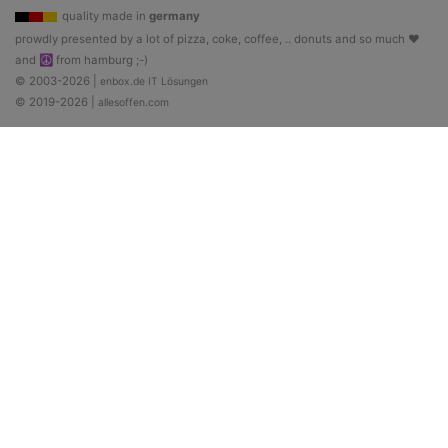
quality made in
germany
prowdly presented by a lot of pizza, coke, coffee, .. donuts and so much ♥
and ☮ from hamburg ;-)
© 2003-2026 |
enbox.de IT Lösungen
© 2019-2026 |
allesoffen.com