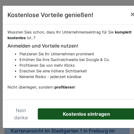
Kostenlose Vorteile genießen!
Wussten Sies schon, dass Ihr Unternehmenseintrag für Sie
komplett
kostenlos
ist..?
Beschreibung & Services von
Cafe
Anmelden und Vorteile nutzen!
Platzieren Sie Ihr Unternehmen prominent
Sie möchten eine Beschreibung, Dienstleistung
Erhöhen Sie ihre Suchreichweite bei Google & Co.
Profitieren Sie von mehr Klicks
oder andere relevante Informationen hinzufügen?
Ereichen Sie eine höhere Sichtbarkeit
Klicken Sie bitte
hier
um uns zu kontaktieren.
Keinerlei Risiko - jederzeit kündbar
Gerne erweitern wir Ihren Firmeneintrag um
Sonderangebote odere besondere Services, die
Nicht überlegen, sondern
profitieren
!
Ihr Unternehmen anbietet und womit Sie sich von
Ihren Wettbewerbern abheben.
Nein
Kostenlos eintragen
danke
Kartenansicht
Im Stadtgarten 1
in
Freiburg im