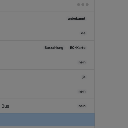
unbekannt
de
Barzahlung
EC-Karte
nein
ja
nein
/ Bus
nein