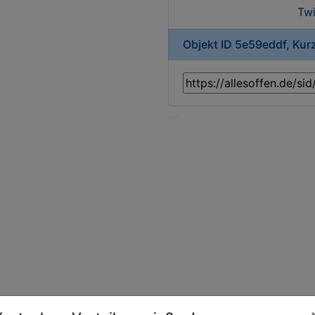
Twi
Objekt ID 5e59eddf, Kur