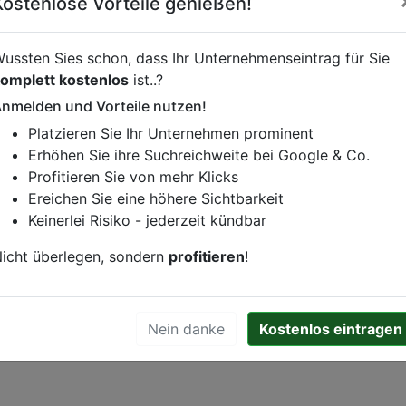
Kostenlose Vorteile genießen!
Essen online bei
Karma bestellen
ussten Sies schon, dass Ihr Unternehmenseintrag für Sie
inebestellung vornehmen, klicken Sie den folgenden Link.
omplett kostenlos
ist..?
nmelden und Vorteile nutzen!
Platzieren Sie Ihr Unternehmen prominent
Erhöhen Sie ihre Suchreichweite bei Google & Co.
istung oder andere relevante Informationen hinzufügen?
Profitieren Sie von mehr Klicks
ren. Gerne erweitern wir Ihren Firmeneintrag um Sonderang
Ereichen Sie eine höhere Sichtbarkeit
h von Ihren Wettbewerbern abheben.
Keinerlei Risiko - jederzeit kündbar
icht überlegen, sondern
profitieren
!
eiburg im Breisgau
Nein danke
Kostenlos eintragen