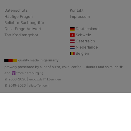
Datenschutz
Kontakt
Häufige Fragen
Impressum
Beliebte Suchbegriffe
Quiz, Frage Antwort
Deutschland
Top Kreditangebot
Schweiz
Österreich
Niederlande
Belgien
quality made in
germany
prowdly presented by a lot of pizza, coke, coffee, .. donuts and so much ♥
and ☮ from hamburg ;-)
© 2003-2026 |
enbox.de IT Lösungen
© 2019-2026 |
allesoffen.com