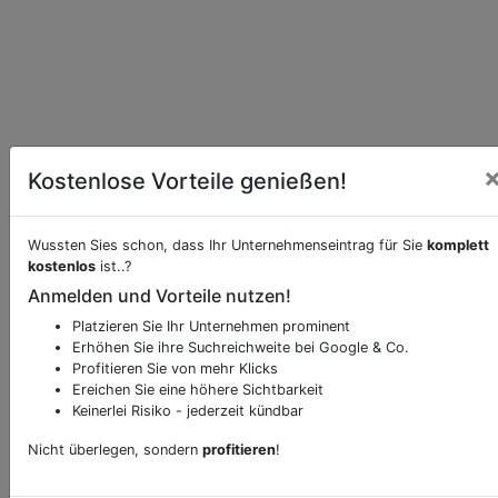
Kostenlose Vorteile genießen!
Essen online bei
Schlossbergrestaurant Dattler
bestellen
Wussten Sies schon, dass Ihr Unternehmenseintrag für Sie
Möchten Sie eine Onlinebestellung vornehmen,
komplett
kostenlos
ist..?
klicken Sie den folgenden Link.
Anmelden und Vorteile nutzen!
Hier Essen bestellen
Platzieren Sie Ihr Unternehmen prominent
Erhöhen Sie ihre Suchreichweite bei Google & Co.
Profitieren Sie von mehr Klicks
Beschreibung & Services von
Restaurant
Ereichen Sie eine höhere Sichtbarkeit
Keinerlei Risiko - jederzeit kündbar
Sie möchten eine Beschreibung, Dienstleistung
Nicht überlegen, sondern
profitieren
!
oder andere relevante Informationen hinzufügen?
Klicken Sie bitte
hier
um uns zu kontaktieren.