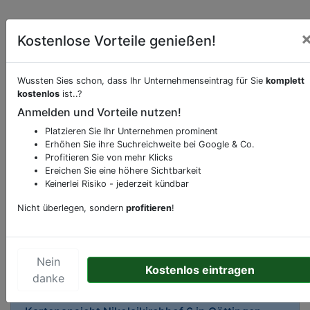
Kostenlose Vorteile genießen!
Wussten Sies schon, dass Ihr Unternehmenseintrag für Sie
komplett
kostenlos
ist..?
Beschreibung & Services von
Buchhandlung-
Anmelden und Vorteile nutzen!
Buchgeschäft
Platzieren Sie Ihr Unternehmen prominent
Sie möchten eine Beschreibung, Dienstleistung
Erhöhen Sie ihre Suchreichweite bei Google & Co.
Profitieren Sie von mehr Klicks
oder andere relevante Informationen hinzufügen?
Ereichen Sie eine höhere Sichtbarkeit
Klicken Sie bitte
hier
um uns zu kontaktieren.
Keinerlei Risiko - jederzeit kündbar
Gerne erweitern wir Ihren Firmeneintrag um
Nicht überlegen, sondern
profitieren
!
Sonderangebote odere besondere Services, die
Ihr Unternehmen anbietet und womit Sie sich von
Ihren Wettbewerbern abheben.
Nein
Kostenlos eintragen
danke