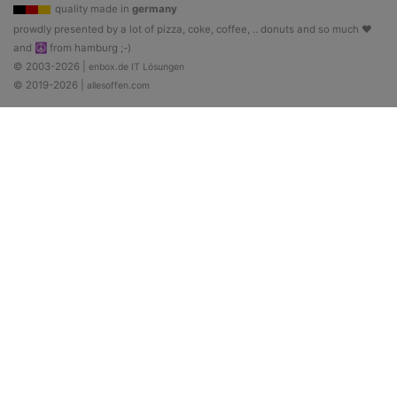
quality made in
germany
prowdly presented by a lot of pizza, coke, coffee, .. donuts and so much ♥
and ☮ from hamburg ;-)
© 2003-2026 |
enbox.de IT Lösungen
© 2019-2026 |
allesoffen.com