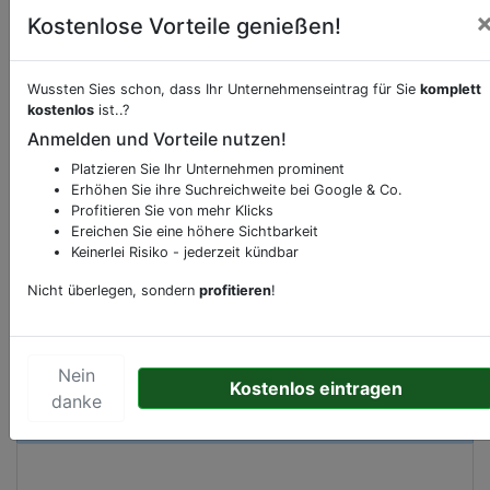
Kostenlose Vorteile genießen!
Wussten Sies schon, dass Ihr Unternehmenseintrag für Sie
komplett
Beschreibung & Services von
Restaurant
kostenlos
ist..?
Anmelden und Vorteile nutzen!
Sie möchten eine Beschreibung, Dienstleistung
Platzieren Sie Ihr Unternehmen prominent
oder andere relevante Informationen hinzufügen?
Erhöhen Sie ihre Suchreichweite bei Google & Co.
Klicken Sie bitte
hier
um uns zu kontaktieren.
Profitieren Sie von mehr Klicks
Ereichen Sie eine höhere Sichtbarkeit
Gerne erweitern wir Ihren Firmeneintrag um
Keinerlei Risiko - jederzeit kündbar
Sonderangebote odere besondere Services, die
Ihr Unternehmen anbietet und womit Sie sich von
Nicht überlegen, sondern
profitieren
!
Ihren Wettbewerbern abheben.
Nein
Kostenlos eintragen
danke
Kartenansicht
Rote Straße 11
in
Göttingen