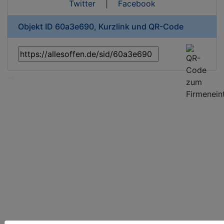
Twitter
|
Facebook
Objekt ID 60a3e690, Kurzlink und QR-Code