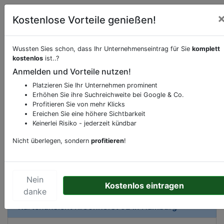
Kostenlose Vorteile genießen!
Wussten Sies schon, dass Ihr Unternehmenseintrag für Sie
komplett
kostenlos
ist..?
Beschreibung & Services von
Apotheke
Anmelden und Vorteile nutzen!
Platzieren Sie Ihr Unternehmen prominent
Sie möchten eine Beschreibung, Dienstleistung
Erhöhen Sie ihre Suchreichweite bei Google & Co.
oder andere relevante Informationen hinzufügen?
Profitieren Sie von mehr Klicks
Klicken Sie bitte
hier
um uns zu kontaktieren.
Ereichen Sie eine höhere Sichtbarkeit
Gerne erweitern wir Ihren Firmeneintrag um
Keinerlei Risiko - jederzeit kündbar
Sonderangebote odere besondere Services, die
Nicht überlegen, sondern
profitieren
!
Ihr Unternehmen anbietet und womit Sie sich von
Ihren Wettbewerbern abheben.
Nein
Kostenlos eintragen
danke
Kartenansicht
Kroonhorst 9E
in
Hamburg