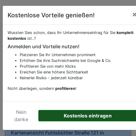
Kostenlose Vorteile genießen!
Wussten Sies schon, dass Ihr Unternehmenseintrag für Sie
komplett
kostenlos
ist..?
Beschreibung & Services von
Apotheke
Anmelden und Vorteile nutzen!
Platzieren Sie Ihr Unternehmen prominent
Sie möchten eine Beschreibung, Dienstleistung
Erhöhen Sie ihre Suchreichweite bei Google & Co.
Profitieren Sie von mehr Klicks
oder andere relevante Informationen hinzufügen?
Ereichen Sie eine höhere Sichtbarkeit
Klicken Sie bitte
hier
um uns zu kontaktieren.
Keinerlei Risiko - jederzeit kündbar
Gerne erweitern wir Ihren Firmeneintrag um
Sonderangebote odere besondere Services, die
Nicht überlegen, sondern
profitieren
!
Ihr Unternehmen anbietet und womit Sie sich von
Ihren Wettbewerbern abheben.
Nein
Kostenlos eintragen
danke
Kartenansicht
Fuhlsbüttler Straße 121
in