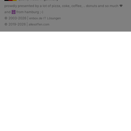
prowdly presented by a lot of pizza, coke, coffee, .. donuts and so much ♥
and ☮ from hamburg ;-)
© 2003-2026 |
enbox.de IT Lösungen
© 2019-2026 |
allesoffen.com