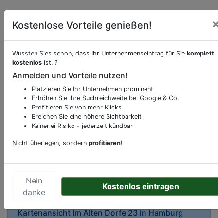
Kostenlose Vorteile genießen!
Wussten Sies schon, dass Ihr Unternehmenseintrag für Sie
komplett
kostenlos
ist..?
Beschreibung & Services von
Apotheke
Anmelden und Vorteile nutzen!
Platzieren Sie Ihr Unternehmen prominent
Sie möchten eine Beschreibung, Dienstleistung
Erhöhen Sie ihre Suchreichweite bei Google & Co.
oder andere relevante Informationen hinzufügen?
Profitieren Sie von mehr Klicks
Ereichen Sie eine höhere Sichtbarkeit
Klicken Sie bitte
hier
um uns zu kontaktieren.
Keinerlei Risiko - jederzeit kündbar
Gerne erweitern wir Ihren Firmeneintrag um
Sonderangebote odere besondere Services, die
Nicht überlegen, sondern
profitieren
!
Ihr Unternehmen anbietet und womit Sie sich von
Ihren Wettbewerbern abheben.
Nein
Kostenlos eintragen
danke
Kartenansicht
Im Alten Dorfe 23
in
Hamburg