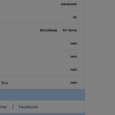
unbekannt
de
Barzahlung
EC-Karte
nein
nein
nein
/ Bus
nein
tter
|
Facebook