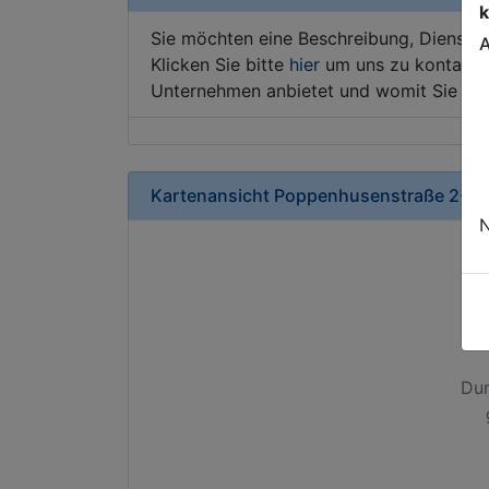
k
Sie möchten eine Beschreibung, Dienstle
A
Klicken Sie bitte
hier
um uns zu kontaktie
Unternehmen anbietet und womit Sie sic
Kartenansicht
Poppenhusenstraße 2-12
N
Dur