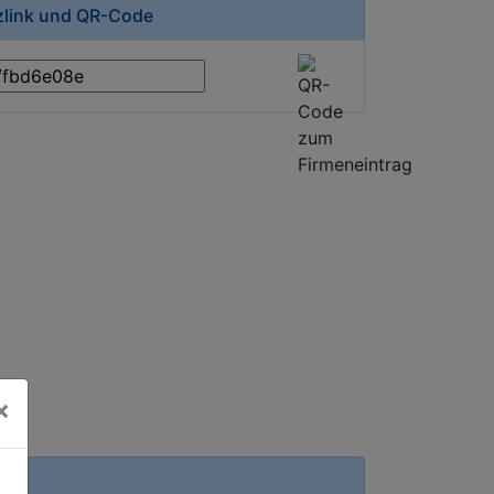
rzlink und QR-Code
×