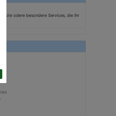
ebote odere besondere Services, die Ihr
kies
A
.