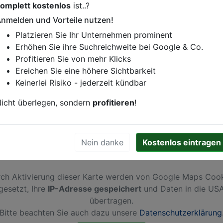
omplett kostenlos
ist..?
istung oder andere relevante Informationen hinzufügen?
nmelden und Vorteile nutzen!
ren. Gerne erweitern wir Ihren Firmeneintrag um Sonderang
Platzieren Sie Ihr Unternehmen prominent
h von Ihren Wettbewerbern abheben.
Erhöhen Sie ihre Suchreichweite bei Google & Co.
Profitieren Sie von mehr Klicks
Ereichen Sie eine höhere Sichtbarkeit
Keinerlei Risiko - jederzeit kündbar
in
Hamburg
icht überlegen, sondern
profitieren
!
Nein danke
Kostenlos eintragen
ch Aktivierung dieser Karte werden von Google Maps Coo
gesetzt, Ihre
IP-Adresse gespeichert
und Daten in die US
übertragen.
Bitte beachten Sie auch dazu unsere
Datenschutzerklärung