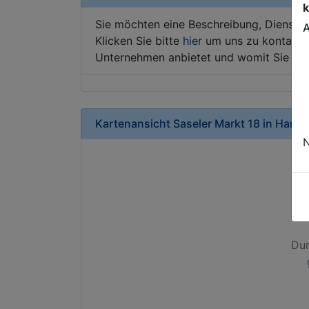
k
Sie möchten eine Beschreibung, Dienstle
A
Klicken Sie bitte
hier
um uns zu kontaktie
Unternehmen anbietet und womit Sie sic
Kartenansicht
Saseler Markt 18
in
Hamb
N
Dur