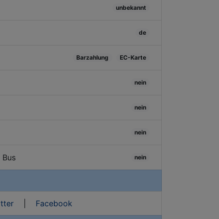
unbekannt
de
Barzahlung
EC-Karte
nein
nein
nein
/ Bus
nein
tter
|
Facebook