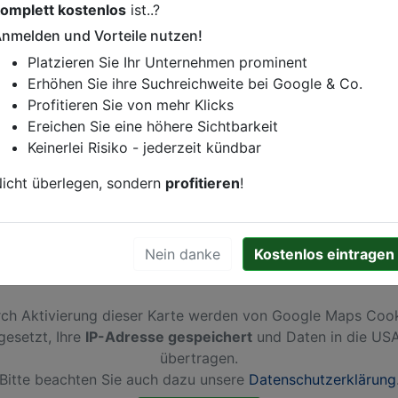
omplett kostenlos
ist..?
istung oder andere relevante Informationen hinzufügen?
nmelden und Vorteile nutzen!
ren. Gerne erweitern wir Ihren Firmeneintrag um Sonderang
Platzieren Sie Ihr Unternehmen prominent
h von Ihren Wettbewerbern abheben.
Erhöhen Sie ihre Suchreichweite bei Google & Co.
Profitieren Sie von mehr Klicks
Ereichen Sie eine höhere Sichtbarkeit
Keinerlei Risiko - jederzeit kündbar
urg
icht überlegen, sondern
profitieren
!
Nein danke
Kostenlos eintragen
ch Aktivierung dieser Karte werden von Google Maps Coo
gesetzt, Ihre
IP-Adresse gespeichert
und Daten in die US
übertragen.
Bitte beachten Sie auch dazu unsere
Datenschutzerklärung