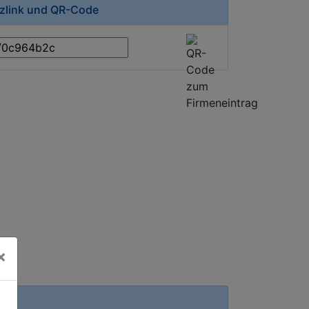
rzlink und QR-Code
×