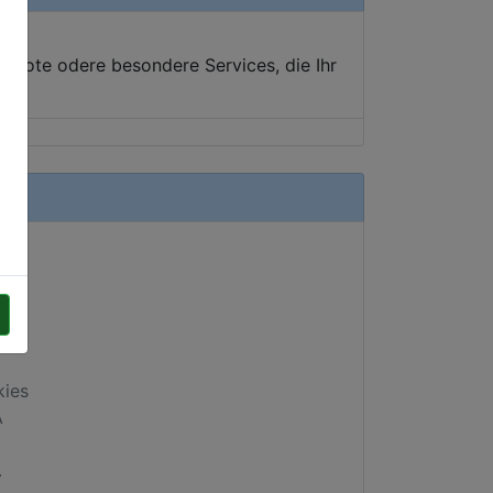
ebote odere besondere Services, die Ihr
kies
A
.