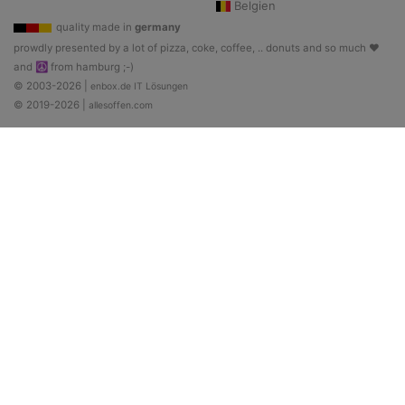
Belgien
quality made in
germany
prowdly presented by a lot of pizza, coke, coffee, .. donuts and so much ♥
and ☮ from hamburg ;-)
© 2003-2026 |
enbox.de IT Lösungen
© 2019-2026 |
allesoffen.com