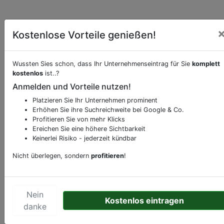
Kostenlose Vorteile genießen!
Wussten Sies schon, dass Ihr Unternehmenseintrag für Sie
komplett
kostenlos
ist..?
Beschreibung & Services von
Chemische
Anmelden und Vorteile nutzen!
Reinigung
Platzieren Sie Ihr Unternehmen prominent
Erhöhen Sie ihre Suchreichweite bei Google & Co.
Sie möchten eine Beschreibung, Dienstleistung
Profitieren Sie von mehr Klicks
oder andere relevante Informationen hinzufügen?
Ereichen Sie eine höhere Sichtbarkeit
Keinerlei Risiko - jederzeit kündbar
Klicken Sie bitte
hier
um uns zu kontaktieren.
Gerne erweitern wir Ihren Firmeneintrag um
Nicht überlegen, sondern
profitieren
!
Sonderangebote odere besondere Services, die
Ihr Unternehmen anbietet und womit Sie sich von
Ihren Wettbewerbern abheben.
Nein
Kostenlos eintragen
danke