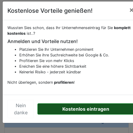
Kostenlose Vorteile genießen!
Wussten Sies schon, dass Ihr Unternehmenseintrag für Sie
komplett
kostenlos
ist..?
Beschreibung & Services von
Fährterminal
Anmelden und Vorteile nutzen!
Sie möchten eine Beschreibung, Dienstleistung
Platzieren Sie Ihr Unternehmen prominent
Erhöhen Sie ihre Suchreichweite bei Google & Co.
oder andere relevante Informationen hinzufügen?
Profitieren Sie von mehr Klicks
Klicken Sie bitte
hier
um uns zu kontaktieren.
Ereichen Sie eine höhere Sichtbarkeit
Gerne erweitern wir Ihren Firmeneintrag um
Keinerlei Risiko - jederzeit kündbar
Sonderangebote odere besondere Services, die
Nicht überlegen, sondern
profitieren
!
Ihr Unternehmen anbietet und womit Sie sich von
Ihren Wettbewerbern abheben.
Nein
Kostenlos eintragen
danke
Kartenansicht
Fischmarkt 2B
in
Hamburg