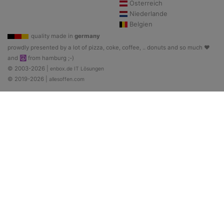
Österreich
Niederlande
Belgien
quality made in
germany
prowdly presented by a lot of pizza, coke, coffee, .. donuts and so much ♥
and ☮ from hamburg ;-)
© 2003-2026 |
enbox.de IT Lösungen
© 2019-2026 |
allesoffen.com