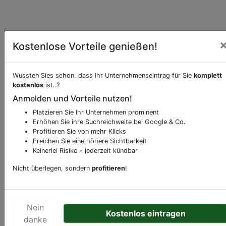
Kostenlose Vorteile genießen!
Wussten Sies schon, dass Ihr Unternehmenseintrag für Sie
komplett
kostenlos
ist..?
Anmelden und Vorteile nutzen!
Platzieren Sie Ihr Unternehmen prominent
Beschreibung & Services von
Fahrradgeschäft-
Erhöhen Sie ihre Suchreichweite bei Google & Co.
Fahrradwerkstatt-Fahrradverleih-Fahrradservice
Profitieren Sie von mehr Klicks
Ereichen Sie eine höhere Sichtbarkeit
Sie möchten eine Beschreibung, Dienstleistung
Keinerlei Risiko - jederzeit kündbar
oder andere relevante Informationen hinzufügen?
Nicht überlegen, sondern
profitieren
!
Klicken Sie bitte
hier
um uns zu kontaktieren.
Gerne erweitern wir Ihren Firmeneintrag um
Sonderangebote odere besondere Services, die
Nein
Ihr Unternehmen anbietet und womit Sie sich von
Kostenlos eintragen
danke
Ihren Wettbewerbern abheben.