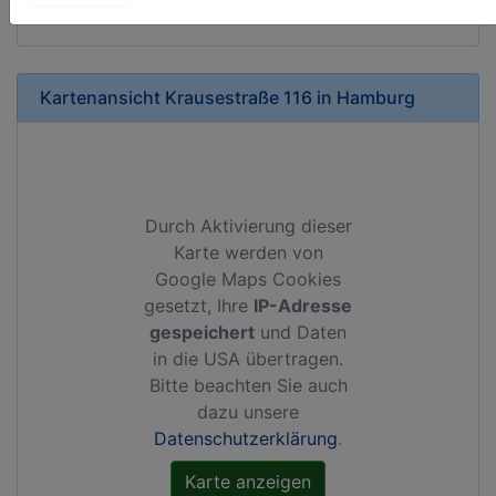
Kartenansicht
Krausestraße 116
in
Hamburg
Durch Aktivierung dieser
Karte werden von
Google Maps Cookies
gesetzt, Ihre
IP-Adresse
gespeichert
und Daten
in die USA übertragen.
Bitte beachten Sie auch
dazu unsere
Datenschutzerklärung
.