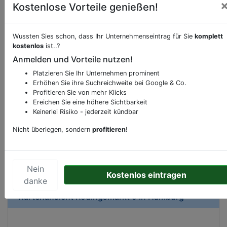
Kostenlose Vorteile genießen!
Wussten Sies schon, dass Ihr Unternehmenseintrag für Sie
komplett
kostenlos
ist..?
Beschreibung & Services von
Gymnastik
Anmelden und Vorteile nutzen!
Platzieren Sie Ihr Unternehmen prominent
Sie möchten eine Beschreibung, Dienstleistung
Erhöhen Sie ihre Suchreichweite bei Google & Co.
oder andere relevante Informationen hinzufügen?
Profitieren Sie von mehr Klicks
Klicken Sie bitte
hier
um uns zu kontaktieren.
Ereichen Sie eine höhere Sichtbarkeit
Gerne erweitern wir Ihren Firmeneintrag um
Keinerlei Risiko - jederzeit kündbar
Sonderangebote odere besondere Services, die
Nicht überlegen, sondern
profitieren
!
Ihr Unternehmen anbietet und womit Sie sich von
Ihren Wettbewerbern abheben.
Nein
Kostenlos eintragen
danke
Kartenansicht
Rödingsmarkt 9
in
Hamburg