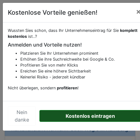
Kostenlose Vorteile genießen!
Wussten Sies schon, dass Ihr Unternehmenseintrag für Sie
komplett
kostenlos
ist..?
Beschreibung & Services von
Hotel
Anmelden und Vorteile nutzen!
Platzieren Sie Ihr Unternehmen prominent
Sie möchten eine Beschreibung, Dienstleistung
Erhöhen Sie ihre Suchreichweite bei Google & Co.
oder andere relevante Informationen hinzufügen?
Profitieren Sie von mehr Klicks
Klicken Sie bitte
hier
um uns zu kontaktieren.
Ereichen Sie eine höhere Sichtbarkeit
Gerne erweitern wir Ihren Firmeneintrag um
Keinerlei Risiko - jederzeit kündbar
Sonderangebote odere besondere Services, die
Nicht überlegen, sondern
profitieren
!
Ihr Unternehmen anbietet und womit Sie sich von
Ihren Wettbewerbern abheben.
Nein
Kostenlos eintragen
danke
Kartenansicht
Hermann-Buck-Weg 5
in
Hamburg