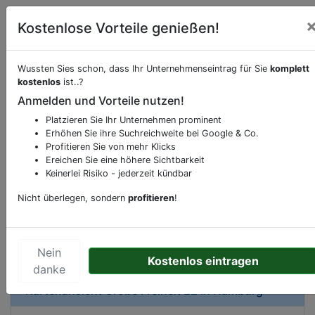
Kostenlose Vorteile genießen!
Wussten Sies schon, dass Ihr Unternehmenseintrag für Sie
komplett
kostenlos
ist..?
Beschreibung & Services von
Hotel
Anmelden und Vorteile nutzen!
Platzieren Sie Ihr Unternehmen prominent
Sie möchten eine Beschreibung, Dienstleistung
Erhöhen Sie ihre Suchreichweite bei Google & Co.
oder andere relevante Informationen hinzufügen?
Profitieren Sie von mehr Klicks
Klicken Sie bitte
hier
um uns zu kontaktieren.
Ereichen Sie eine höhere Sichtbarkeit
Gerne erweitern wir Ihren Firmeneintrag um
Keinerlei Risiko - jederzeit kündbar
Sonderangebote odere besondere Services, die
Nicht überlegen, sondern
profitieren
!
Ihr Unternehmen anbietet und womit Sie sich von
Ihren Wettbewerbern abheben.
Nein
Kostenlos eintragen
danke
Kartenansicht
Große Freiheit 22
in
Hamburg