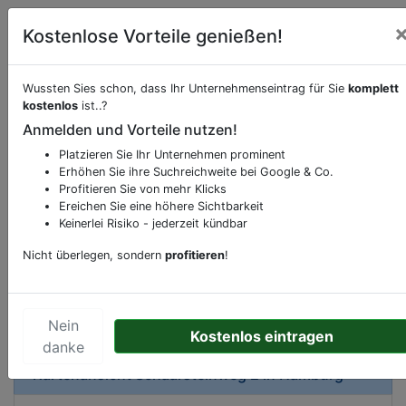
Kostenlose Vorteile genießen!
Wussten Sies schon, dass Ihr Unternehmenseintrag für Sie
komplett
kostenlos
ist..?
Beschreibung & Services von
Hotel
Anmelden und Vorteile nutzen!
Platzieren Sie Ihr Unternehmen prominent
Sie möchten eine Beschreibung, Dienstleistung
Erhöhen Sie ihre Suchreichweite bei Google & Co.
oder andere relevante Informationen hinzufügen?
Profitieren Sie von mehr Klicks
Klicken Sie bitte
hier
um uns zu kontaktieren.
Ereichen Sie eine höhere Sichtbarkeit
Gerne erweitern wir Ihren Firmeneintrag um
Keinerlei Risiko - jederzeit kündbar
Sonderangebote odere besondere Services, die
Nicht überlegen, sondern
profitieren
!
Ihr Unternehmen anbietet und womit Sie sich von
Ihren Wettbewerbern abheben.
Nein
Kostenlos eintragen
danke
Kartenansicht
Schaarsteinweg 2
in
Hamburg