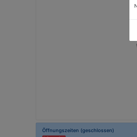
N
Dur
Öffnungszeiten
(geschlossen)