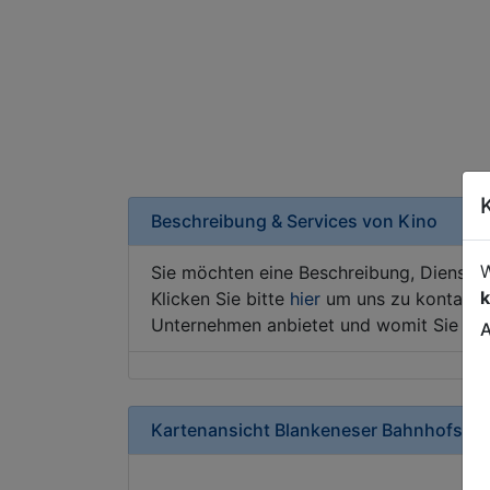
Beschreibung & Services von
Kino
W
Sie möchten eine Beschreibung, Dienstle
k
Klicken Sie bitte
hier
um uns zu kontaktie
Unternehmen anbietet und womit Sie sic
A
Kartenansicht
Blankeneser Bahnhofstra