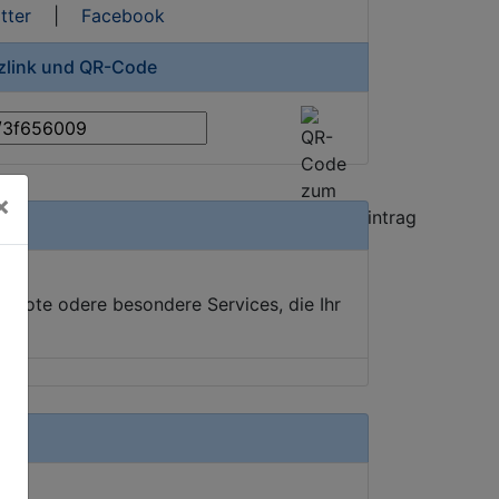
tter
|
Facebook
rzlink und QR-Code
×
ebote odere besondere Services, die Ihr