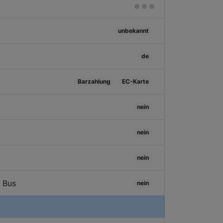
unbekannt
de
Barzahlung
EC-Karte
nein
nein
nein
/ Bus
nein