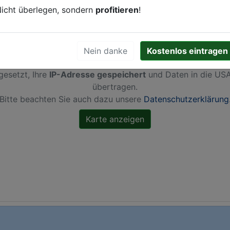
icht überlegen, sondern
profitieren
!
Nein danke
Kostenlos eintragen
ch Aktivierung dieser Karte werden von Google Maps Coo
gesetzt, Ihre
IP-Adresse gespeichert
und Daten in die US
übertragen.
Bitte beachten Sie auch dazu unsere
Datenschutzerklärung