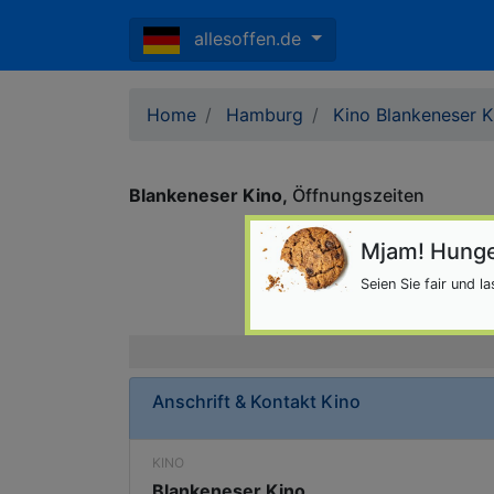
allesoffen.de
Home
Hamburg
Kino Blankeneser K
Blankeneser Kino
Öffnungszeiten
Mjam! Hunge
Seien Sie fair und 
Anschrift & Kontakt
Kino
KINO
Blankeneser Kino