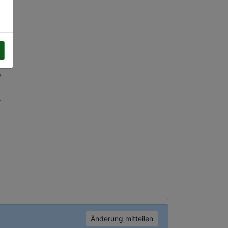
kies
A
.
Änderung mitteilen