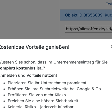
Twi
Objekt ID 3f656009, Ku
Kostenlose Vorteile genießen!
ussten Sies schon, dass Ihr Unternehmenseintrag für Sie
istung oder andere relevante Informationen hinzufügen?
omplett kostenlos
ist..?
ren. Gerne erweitern wir Ihren Firmeneintrag um Sonderang
h von Ihren Wettbewerbern abheben.
nmelden und Vorteile nutzen!
Platzieren Sie Ihr Unternehmen prominent
Erhöhen Sie ihre Suchreichweite bei Google & Co.
Profitieren Sie von mehr Klicks
ße 4
in
Hamburg
Ereichen Sie eine höhere Sichtbarkeit
Keinerlei Risiko - jederzeit kündbar