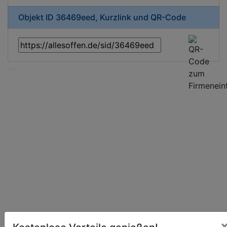
Objekt ID 36469eed, Kurzlink und QR-Code