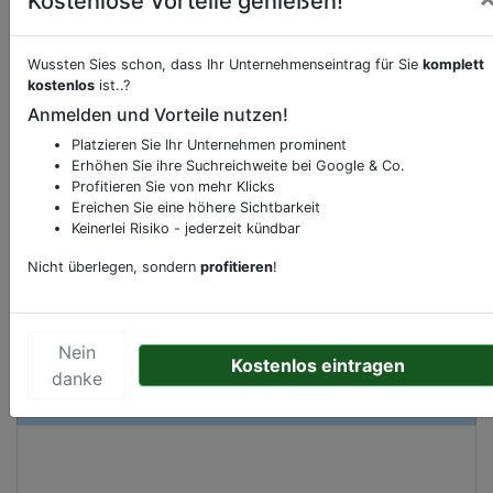
Kostenlose Vorteile genießen!
Wussten Sies schon, dass Ihr Unternehmenseintrag für Sie
komplett
Beschreibung & Services von
Klettern
kostenlos
ist..?
Anmelden und Vorteile nutzen!
Sie möchten eine Beschreibung, Dienstleistung
Platzieren Sie Ihr Unternehmen prominent
oder andere relevante Informationen hinzufügen?
Erhöhen Sie ihre Suchreichweite bei Google & Co.
Profitieren Sie von mehr Klicks
Klicken Sie bitte
hier
um uns zu kontaktieren.
Ereichen Sie eine höhere Sichtbarkeit
Gerne erweitern wir Ihren Firmeneintrag um
Keinerlei Risiko - jederzeit kündbar
Sonderangebote odere besondere Services, die
Ihr Unternehmen anbietet und womit Sie sich von
Nicht überlegen, sondern
profitieren
!
Ihren Wettbewerbern abheben.
Nein
Kostenlos eintragen
danke
Kartenansicht
Gasstraße 18
in
Hamburg