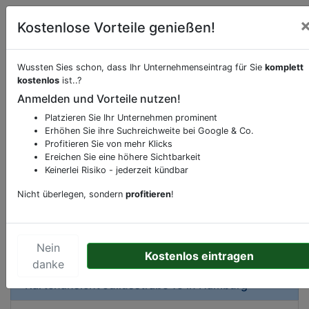
Kostenlose Vorteile genießen!
Wussten Sies schon, dass Ihr Unternehmenseintrag für Sie
komplett
kostenlos
ist..?
Beschreibung & Services von
Kneipe
Anmelden und Vorteile nutzen!
Platzieren Sie Ihr Unternehmen prominent
Sie möchten eine Beschreibung, Dienstleistung
Erhöhen Sie ihre Suchreichweite bei Google & Co.
oder andere relevante Informationen hinzufügen?
Profitieren Sie von mehr Klicks
Klicken Sie bitte
hier
um uns zu kontaktieren.
Ereichen Sie eine höhere Sichtbarkeit
Gerne erweitern wir Ihren Firmeneintrag um
Keinerlei Risiko - jederzeit kündbar
Sonderangebote odere besondere Services, die
Nicht überlegen, sondern
profitieren
!
Ihr Unternehmen anbietet und womit Sie sich von
Ihren Wettbewerbern abheben.
Nein
Kostenlos eintragen
danke
Kartenansicht
Juliusstraße 15
in
Hamburg