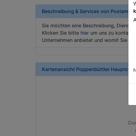
W
k
Beschreibung & Services von
Postamt
A
Sie möchten eine Beschreibung, Dienstle
Klicken Sie bitte
hier
um uns zu kontaktie
Unternehmen anbietet und womit Sie sic
Kartenansicht
Poppenbüttler Hauptstra
N
Dur