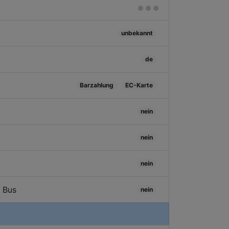
unbekannt
de
Barzahlung
EC-Karte
nein
nein
nein
/ Bus
nein