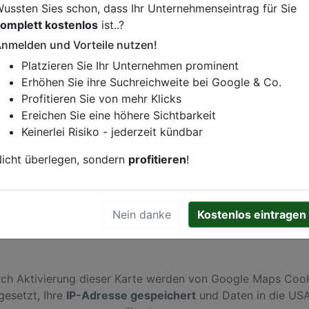
ussten Sies schon, dass Ihr Unternehmenseintrag für Sie
omplett kostenlos
ist..?
nmelden und Vorteile nutzen!
istung oder andere relevante Informationen hinzufügen?
Platzieren Sie Ihr Unternehmen prominent
ren. Gerne erweitern wir Ihren Firmeneintrag um Sonderang
Erhöhen Sie ihre Suchreichweite bei Google & Co.
h von Ihren Wettbewerbern abheben.
Profitieren Sie von mehr Klicks
Ereichen Sie eine höhere Sichtbarkeit
Keinerlei Risiko - jederzeit kündbar
ße 14
in
Hamburg
icht überlegen, sondern
profitieren
!
Nein danke
Kostenlos eintragen
ch Aktivierung dieser Karte werden von Google Maps Coo
gesetzt, Ihre
IP-Adresse gespeichert
und Daten in die US