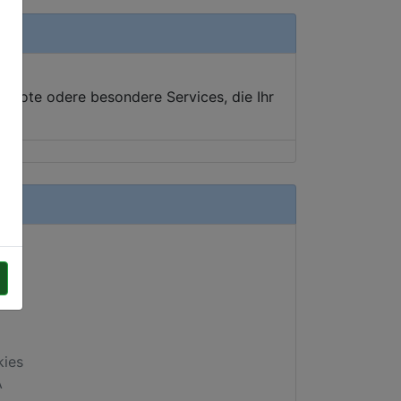
ebote odere besondere Services, die Ihr
kies
A