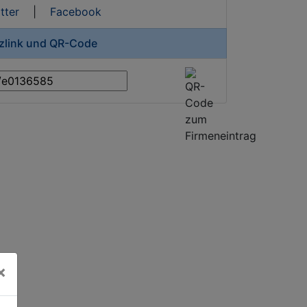
tter
|
Facebook
rzlink und QR-Code
×