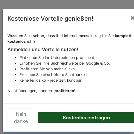
Kostenlose Vorteile genießen!
Wussten Sies schon, dass Ihr Unternehmenseintrag für Sie
komplett
kostenlos
ist..?
Anmelden und Vorteile nutzen!
Beschreibung & Services von
Restaurant
Platzieren Sie Ihr Unternehmen prominent
Erhöhen Sie ihre Suchreichweite bei Google & Co.
Sie möchten eine Beschreibung, Dienstleistung
Profitieren Sie von mehr Klicks
oder andere relevante Informationen hinzufügen?
Ereichen Sie eine höhere Sichtbarkeit
Klicken Sie bitte
hier
um uns zu kontaktieren.
Keinerlei Risiko - jederzeit kündbar
Gerne erweitern wir Ihren Firmeneintrag um
Nicht überlegen, sondern
profitieren
!
Sonderangebote odere besondere Services, die
Ihr Unternehmen anbietet und womit Sie sich von
Ihren Wettbewerbern abheben.
Nein
Kostenlos eintragen
danke