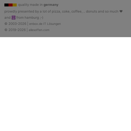
quality made in
germany
prowdly presented by a lot of pizza, coke, coffee, .. donuts and so much ♥
and ☮ from hamburg ;-)
© 2003-2026 |
enbox.de IT Lösungen
© 2019-2026 |
allesoffen.com