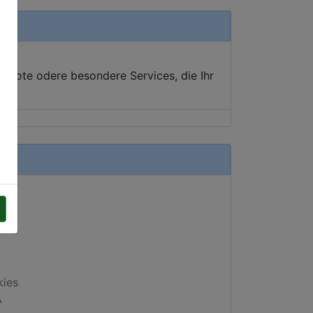
ebote odere besondere Services, die Ihr
kies
A