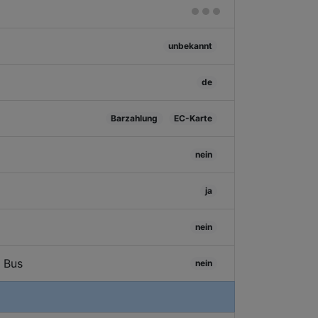
unbekannt
de
Barzahlung
EC-Karte
nein
ja
nein
/ Bus
nein