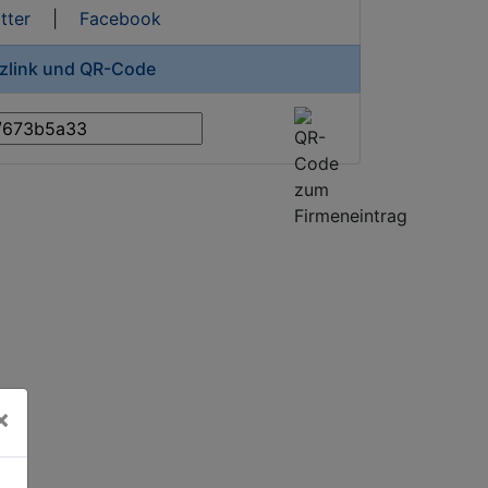
tter
|
Facebook
rzlink und QR-Code
×