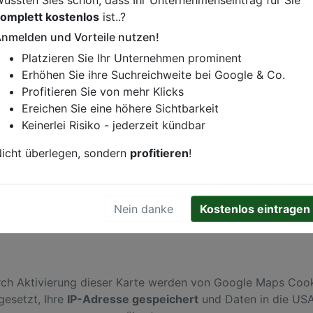
omplett kostenlos
ist..?
nmelden und Vorteile nutzen!
Platzieren Sie Ihr Unternehmen prominent
istung oder andere relevante Informationen hinzufügen?
Erhöhen Sie ihre Suchreichweite bei Google & Co.
ren. Gerne erweitern wir Ihren Firmeneintrag um Sonderang
Profitieren Sie von mehr Klicks
h von Ihren Wettbewerbern abheben.
Ereichen Sie eine höhere Sichtbarkeit
Keinerlei Risiko - jederzeit kündbar
icht überlegen, sondern
profitieren
!
in
Hamburg
Nein danke
Kostenlos eintragen
ch Aktivierung dieser Karte werden von Google Maps Coo
gesetzt, Ihre
IP-Adresse gespeichert
und Daten in die US