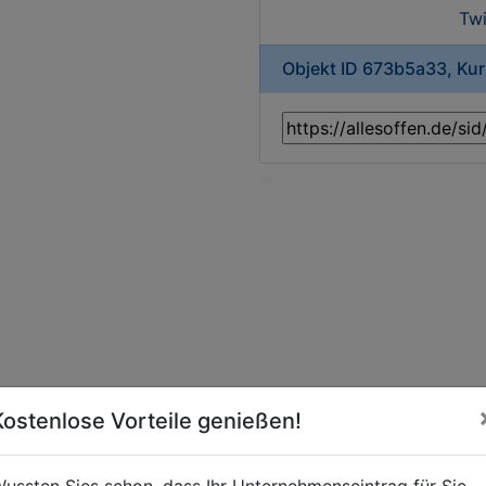
Twi
Objekt ID 673b5a33, Ku
Kostenlose Vorteile genießen!
ussten Sies schon, dass Ihr Unternehmenseintrag für Sie