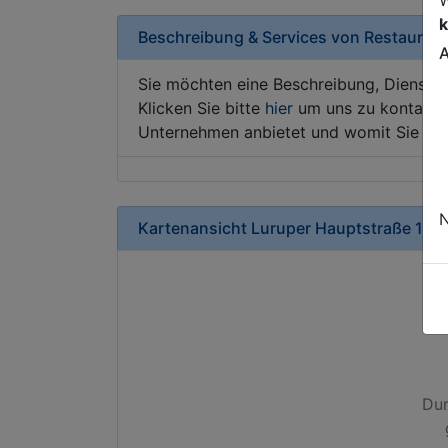
k
Beschreibung & Services von
Restaurant
A
Sie möchten eine Beschreibung, Dienstle
Klicken Sie bitte
hier
um uns zu kontaktie
Unternehmen anbietet und womit Sie sic
N
Kartenansicht
Luruper Hauptstraße 164
Dur