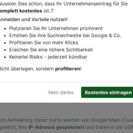
ussten Sies schon, dass Ihr Unternehmenseintrag für Sie
omplett kostenlos
ist..?
nmelden und Vorteile nutzen!
istung oder andere relevante Informationen hinzufügen?
Platzieren Sie Ihr Unternehmen prominent
ren. Gerne erweitern wir Ihren Firmeneintrag um Sonderang
Erhöhen Sie ihre Suchreichweite bei Google & Co.
h von Ihren Wettbewerbern abheben.
Profitieren Sie von mehr Klicks
Ereichen Sie eine höhere Sichtbarkeit
Keinerlei Risiko - jederzeit kündbar
Hamburg
icht überlegen, sondern
profitieren
!
Nein danke
Kostenlos eintragen
ch Aktivierung dieser Karte werden von Google Maps Coo
gesetzt, Ihre
IP-Adresse gespeichert
und Daten in die US