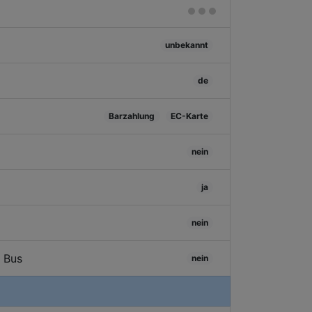
unbekannt
de
Barzahlung
EC-Karte
nein
ja
nein
/ Bus
nein