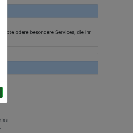
ebote odere besondere Services, die Ihr
kies
A