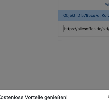
Twi
Objekt ID 5795ce7d, Ku
Kostenlose Vorteile genießen!