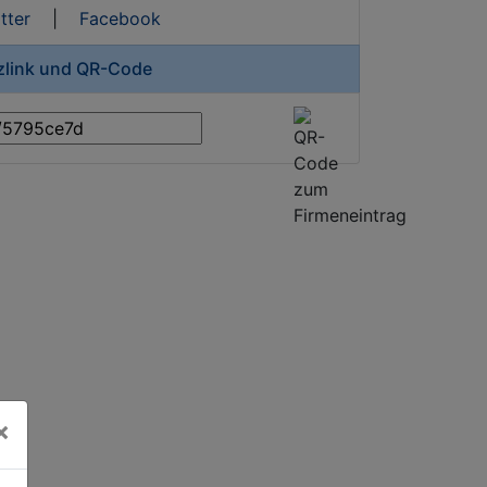
tter
|
Facebook
rzlink und QR-Code
×