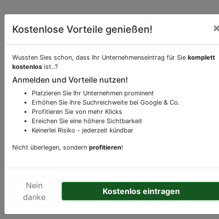
Kostenlose Vorteile genießen!
Wussten Sies schon, dass Ihr Unternehmenseintrag für Sie
komplett
kostenlos
ist..?
Anmelden und Vorteile nutzen!
Beschreibung & Services von
Schnell-
Restaurant-Imbiss
Platzieren Sie Ihr Unternehmen prominent
Erhöhen Sie ihre Suchreichweite bei Google & Co.
Profitieren Sie von mehr Klicks
Sie möchten eine Beschreibung, Dienstleistung
Ereichen Sie eine höhere Sichtbarkeit
oder andere relevante Informationen hinzufügen?
Keinerlei Risiko - jederzeit kündbar
Klicken Sie bitte
hier
um uns zu kontaktieren.
Nicht überlegen, sondern
profitieren
!
Gerne erweitern wir Ihren Firmeneintrag um
Sonderangebote odere besondere Services, die
Ihr Unternehmen anbietet und womit Sie sich von
Nein
Ihren Wettbewerbern abheben.
Kostenlos eintragen
danke