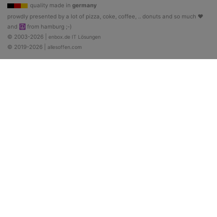
quality made in
germany
prowdly presented by a lot of pizza, coke, coffee, .. donuts and so much ♥
and ☮ from hamburg ;-)
© 2003-2026 |
enbox.de IT Lösungen
© 2019-2026 |
allesoffen.com