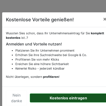
Kostenlose Vorteile genießen!
Wussten Sies schon, dass Ihr Unternehmenseintrag für Sie
komplett
kostenlos
ist..?
Beschreibung & Services von
Schnell-
Anmelden und Vorteile nutzen!
Restaurant-Imbiss
Platzieren Sie Ihr Unternehmen prominent
Erhöhen Sie ihre Suchreichweite bei Google & Co.
Sie möchten eine Beschreibung, Dienstleistung
Profitieren Sie von mehr Klicks
oder andere relevante Informationen hinzufügen?
Ereichen Sie eine höhere Sichtbarkeit
Klicken Sie bitte
hier
um uns zu kontaktieren.
Keinerlei Risiko - jederzeit kündbar
Gerne erweitern wir Ihren Firmeneintrag um
Nicht überlegen, sondern
profitieren
!
Sonderangebote odere besondere Services, die
Ihr Unternehmen anbietet und womit Sie sich von
Ihren Wettbewerbern abheben.
Nein
Kostenlos eintragen
danke