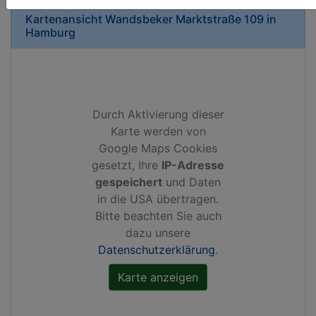
Kartenansicht
Wandsbeker Marktstraße 109
in
Hamburg
Durch Aktivierung dieser
Karte werden von
Google Maps Cookies
gesetzt, Ihre
IP-Adresse
gespeichert
und Daten
in die USA übertragen.
Bitte beachten Sie auch
dazu unsere
Datenschutzerklärung
.