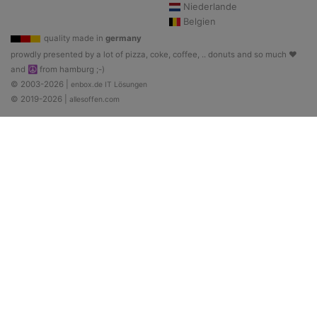
Niederlande
Belgien
quality made in
germany
prowdly presented by a lot of pizza, coke, coffee, .. donuts and so much ♥
and ☮ from hamburg ;-)
© 2003-2026 |
enbox.de IT Lösungen
© 2019-2026 |
allesoffen.com