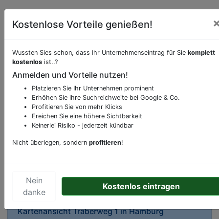
Kostenlose Vorteile genießen!
Wussten Sies schon, dass Ihr Unternehmenseintrag für Sie
komplett
kostenlos
ist..?
Beschreibung & Services von
Supermarkt
Anmelden und Vorteile nutzen!
Platzieren Sie Ihr Unternehmen prominent
Sie möchten eine Beschreibung, Dienstleistung
Erhöhen Sie ihre Suchreichweite bei Google & Co.
oder andere relevante Informationen hinzufügen?
Profitieren Sie von mehr Klicks
Ereichen Sie eine höhere Sichtbarkeit
Klicken Sie bitte
hier
um uns zu kontaktieren.
Keinerlei Risiko - jederzeit kündbar
Gerne erweitern wir Ihren Firmeneintrag um
Sonderangebote odere besondere Services, die
Nicht überlegen, sondern
profitieren
!
Ihr Unternehmen anbietet und womit Sie sich von
Ihren Wettbewerbern abheben.
Nein
Kostenlos eintragen
danke
Kartenansicht
Traberweg 1
in
Hamburg