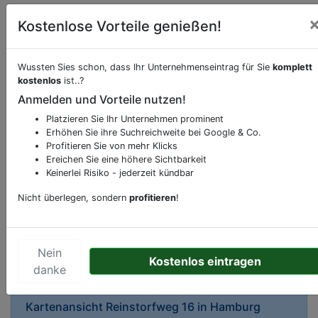
Kostenlose Vorteile genießen!
Wussten Sies schon, dass Ihr Unternehmenseintrag für Sie
komplett
kostenlos
ist..?
Anmelden und Vorteile nutzen!
Beschreibung & Services von
Supermarkt
Platzieren Sie Ihr Unternehmen prominent
Erhöhen Sie ihre Suchreichweite bei Google & Co.
Sie möchten eine Beschreibung, Dienstleistung
Profitieren Sie von mehr Klicks
oder andere relevante Informationen hinzufügen?
Ereichen Sie eine höhere Sichtbarkeit
Klicken Sie bitte
hier
um uns zu kontaktieren.
Keinerlei Risiko - jederzeit kündbar
Gerne erweitern wir Ihren Firmeneintrag um
Nicht überlegen, sondern
profitieren
!
Sonderangebote odere besondere Services, die
Ihr Unternehmen anbietet und womit Sie sich von
Ihren Wettbewerbern abheben.
Nein
Kostenlos eintragen
danke
Kartenansicht
Reinstorfweg 16
in
Hamburg