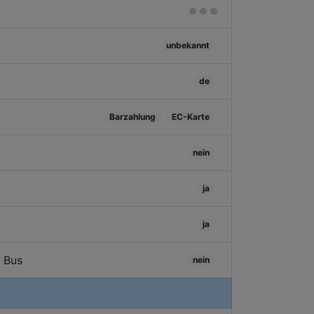
unbekannt
de
Barzahlung
EC-Karte
nein
ja
ja
/ Bus
nein