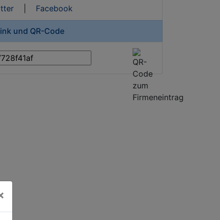
tter
|
Facebook
zlink und QR-Code
×