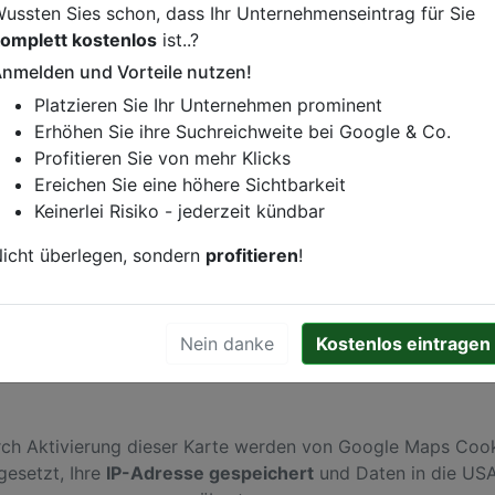
ussten Sies schon, dass Ihr Unternehmenseintrag für Sie
omplett kostenlos
ist..?
t
nmelden und Vorteile nutzen!
istung oder andere relevante Informationen hinzufügen?
Platzieren Sie Ihr Unternehmen prominent
ren. Gerne erweitern wir Ihren Firmeneintrag um Sonderang
Erhöhen Sie ihre Suchreichweite bei Google & Co.
h von Ihren Wettbewerbern abheben.
Profitieren Sie von mehr Klicks
Ereichen Sie eine höhere Sichtbarkeit
Keinerlei Risiko - jederzeit kündbar
burg
icht überlegen, sondern
profitieren
!
Nein danke
Kostenlos eintragen
ch Aktivierung dieser Karte werden von Google Maps Coo
gesetzt, Ihre
IP-Adresse gespeichert
und Daten in die US