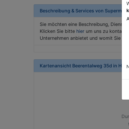
W
k
Beschreibung & Services von
Supermark
A
Sie möchten eine Beschreibung, Dienstle
Klicken Sie bitte
hier
um uns zu kontaktie
Unternehmen anbietet und womit Sie sic
Kartenansicht
Beerentalweg 35d
in
Ham
N
Dur