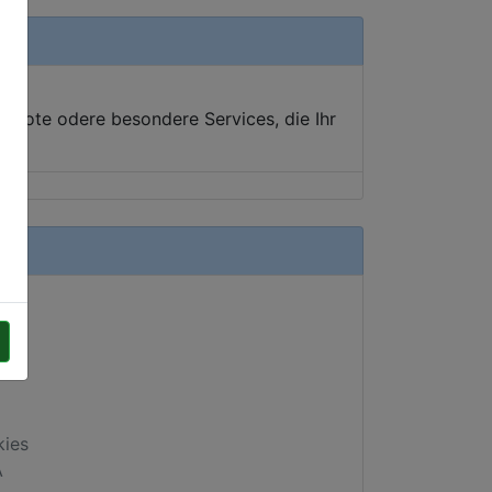
ebote odere besondere Services, die Ihr
kies
A