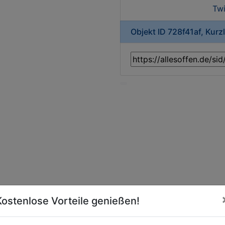
Twi
Objekt ID 728f41af, Kur
Kostenlose Vorteile genießen!