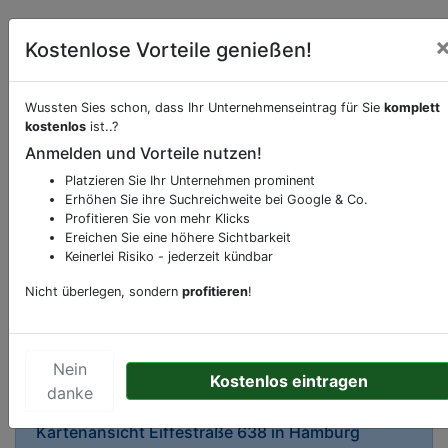
Kostenlose Vorteile genießen!
Wussten Sies schon, dass Ihr Unternehmenseintrag für Sie
komplett
kostenlos
ist..?
Beschreibung & Services von
Supermarkt
Anmelden und Vorteile nutzen!
Platzieren Sie Ihr Unternehmen prominent
Sie möchten eine Beschreibung, Dienstleistung
Erhöhen Sie ihre Suchreichweite bei Google & Co.
oder andere relevante Informationen hinzufügen?
Profitieren Sie von mehr Klicks
Ereichen Sie eine höhere Sichtbarkeit
Klicken Sie bitte
hier
um uns zu kontaktieren.
Keinerlei Risiko - jederzeit kündbar
Gerne erweitern wir Ihren Firmeneintrag um
Sonderangebote odere besondere Services, die
Nicht überlegen, sondern
profitieren
!
Ihr Unternehmen anbietet und womit Sie sich von
Ihren Wettbewerbern abheben.
Nein
Kostenlos eintragen
danke
Kartenansicht
Eiffestraße 638
in
Hamburg