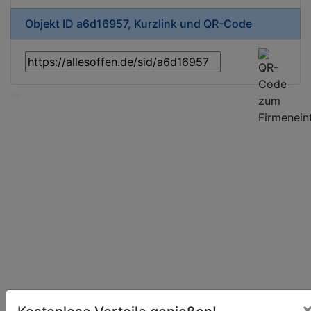
Objekt ID a6d16957, Kurzlink und QR-Code