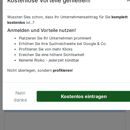
Kostenlose Vorteile genießen!
Wussten Sies schon, dass Ihr Unternehmenseintrag für Sie
komplett
Beschreibung & Services von
Tankstelle
kostenlos
ist..?
Anmelden und Vorteile nutzen!
Sie möchten eine Beschreibung, Dienstleistung
Platzieren Sie Ihr Unternehmen prominent
oder andere relevante Informationen hinzufügen?
Erhöhen Sie ihre Suchreichweite bei Google & Co.
Profitieren Sie von mehr Klicks
Klicken Sie bitte
hier
um uns zu kontaktieren.
Ereichen Sie eine höhere Sichtbarkeit
Gerne erweitern wir Ihren Firmeneintrag um
Keinerlei Risiko - jederzeit kündbar
Sonderangebote odere besondere Services, die
Ihr Unternehmen anbietet und womit Sie sich von
Nicht überlegen, sondern
profitieren
!
Ihren Wettbewerbern abheben.
Nein
Kostenlos eintragen
danke
Kartenansicht
Behringstraße 112
in
Hamburg