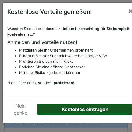
Kostenlose Vorteile genießen!
Wussten Sies schon, dass Ihr Unternehmenseintrag für Sie
komplett
kostenlos
ist..?
Beschreibung & Services von
Bäckerei
Anmelden und Vorteile nutzen!
Platzieren Sie Ihr Unternehmen prominent
Sie möchten eine Beschreibung, Dienstleistung
Erhöhen Sie ihre Suchreichweite bei Google & Co.
oder andere relevante Informationen hinzufügen?
Profitieren Sie von mehr Klicks
Klicken Sie bitte
hier
um uns zu kontaktieren.
Ereichen Sie eine höhere Sichtbarkeit
Gerne erweitern wir Ihren Firmeneintrag um
Keinerlei Risiko - jederzeit kündbar
Sonderangebote odere besondere Services, die
Nicht überlegen, sondern
profitieren
!
Ihr Unternehmen anbietet und womit Sie sich von
Ihren Wettbewerbern abheben.
Nein
Kostenlos eintragen
danke
Kartenansicht
Elisabethstraße 54
in
Kiel